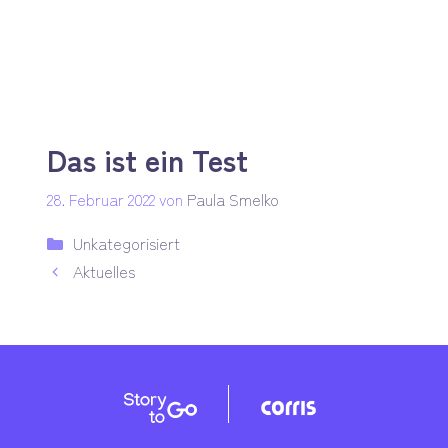
Zum
Me
Inhalt
springen
Das ist ein Test
28. Februar 2022
von
Paula Smelko
Kategorien
Unkategorisiert
Aktuelles