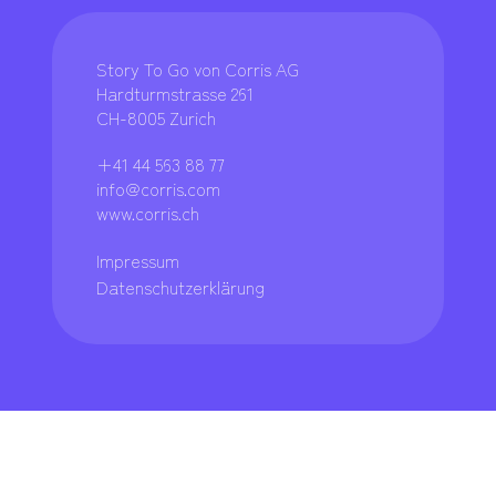
Story To Go von Corris AG
Hardturmstrasse 261
CH-8005 Zurich
+41 44 563 88 77
info@corris.com
www.corris.ch
Impressum
Datenschutzerklärung