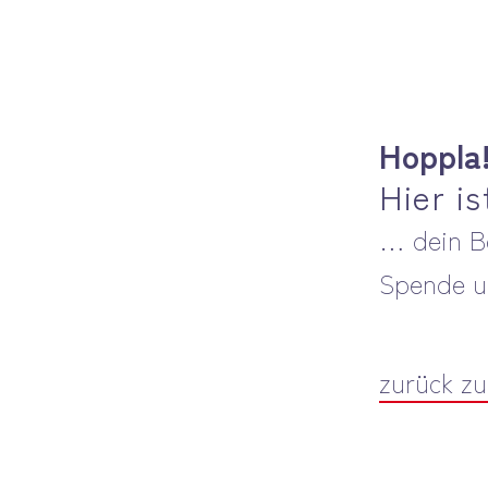
Hoppla
Hier i
… dein B
Spende u
zurück zu