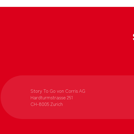
Story To Go von Corris AG
Hardturmstrasse 261
CH-8005 Zurich