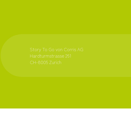
Story To Go von Corris AG
Hardturmstrasse 261
CH-8005 Zurich