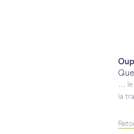
Oup
Que
… le
la tr
Retou