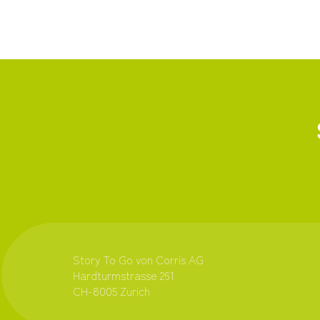
Story To Go von Corris AG
Hardturmstrasse 261
CH-8005 Zurich