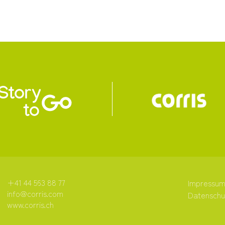
+41 44 563 88 77
Impressu
info@corris.com
Datenschu
www.corris.ch