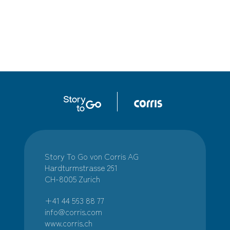
Story To Go von Corris AG
Hardturmstrasse 261
CH-8005 Zurich
+41 44 563 88 77
info@corris.com
www.corris.ch