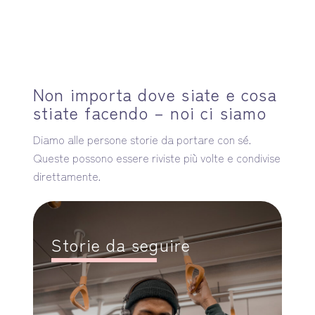
Vai
Me
al
contenuto
Non importa dove siate e cosa
stiate facendo – noi ci siamo
Diamo alle persone storie da portare con sé.
Queste possono essere riviste più volte e condivise
direttamente.
Storie da seguire