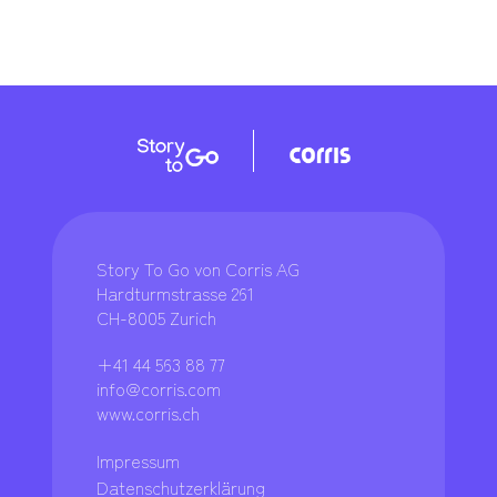
Story To Go von Corris AG
Hardturmstrasse 261
CH-8005 Zurich
+41 44 563 88 77
info@corris.com
www.corris.ch
Impressum
Datenschutzerklärung