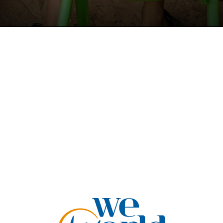
Apertura in corso
https://donate.story-to-go.com/ui/public/payment/payrexx/08e4dab1-9c6b-4f62-9776-86f3cb9cac98