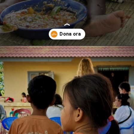
Apertura in corso
https://donate.story-to-go.com/ui/public/payment/payrexx/08e4dab1-9c6b-4f62-9776-86f3cb9cac98