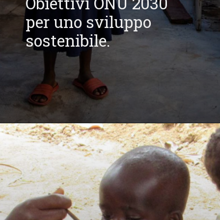
Obiettivi ONU 2030
per uno sviluppo
sostenibile.
Apertura in corso
https://donate.story-to-go.com/ui/public/payment/payrexx/08e4dab1-9c6b-4f62-9776-86f3cb9cac98