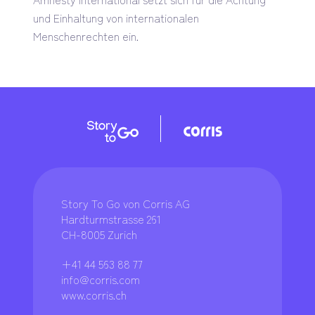
und Einhaltung von internationalen
Menschenrechten ein.
Story To Go von Corris AG
Hardturmstrasse 261
CH-8005 Zurich
+41 44 563 88 77
info@corris.com
www.corris.ch