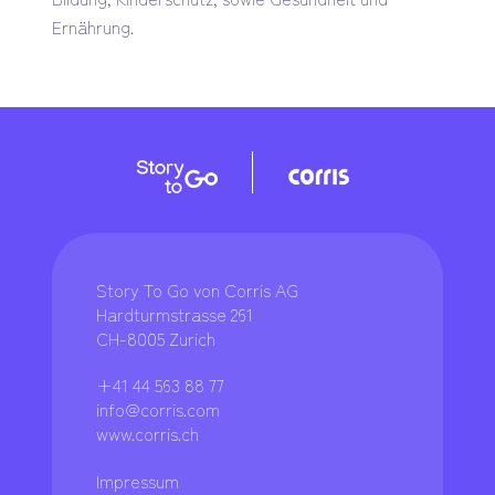
Ernährung.
Story To Go von Corris AG
Hardturmstrasse 261
CH-8005 Zurich
+41 44 563 88 77
info@corris.com
www.corris.ch
Impressum