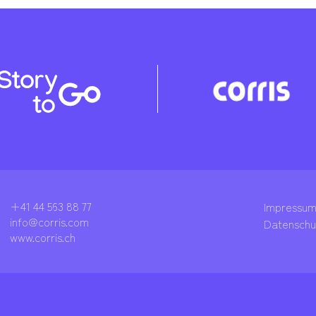
+41 44 563 88 77
Impressu
info@corris.com
Datenschu
www.corris.ch