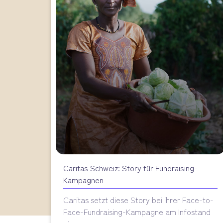
Caritas Schweiz: Story für Fundraising-
Kampagnen
Caritas setzt diese Story bei ihrer Face-to-
Face-Fundraising-Kampagne am Infostand