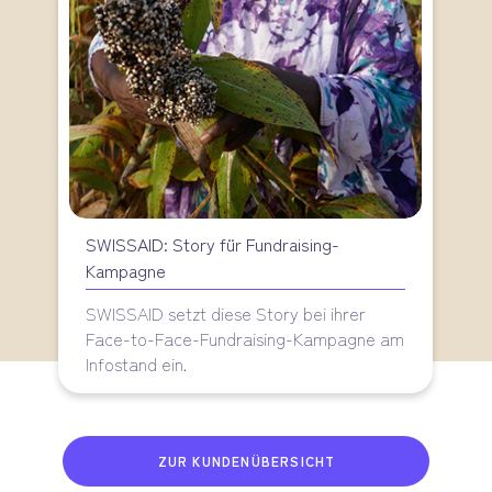
SWISSAID: Story für Fundraising-
Kampagne
SWISSAID setzt diese Story bei ihrer
Face-to-Face-Fundraising-Kampagne am
Infostand ein.
ZUR KUNDENÜBERSICHT