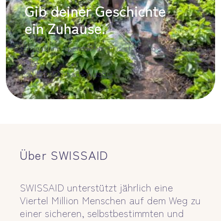
Gib deiner Geschichte
ein Zuhause.
Hole deine Spender*innen dort ab, wo sie gerade
sind.
SWISSAID ist schon dabei.
Über SWISSAID
SWISSAID unterstützt jährlich eine
Viertel Million Menschen auf dem Weg zu
einer sicheren, selbstbestimmten und