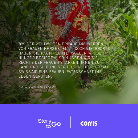
70% DER WELTWEITEN ERNÄHRUNG WERDEN
VON FRAUEN HERGESTELLT. DOCH VIELERORTS
HABEN SIE KAUM RECHTE. WOLLEN WIR DEN
HUNGER BESIEGEN, SO MÜSSEN WIR DIE
RECHTE DER FRAUEN STÄRKEN, IHNEN ZU
LAND UND BILDUNG VERHELFEN. HIERFÜR HAT
SWISSAID EINE FRAUEN-PATENSCHAFT INS
LEBEN GERUFEN.
FOTO VON SWISSAID