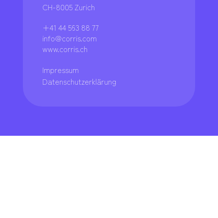
CH-8005 Zurich
+41 44 563 88 77
info@corris.com
www.corris.ch
Impressum
Datenschutzerklärung