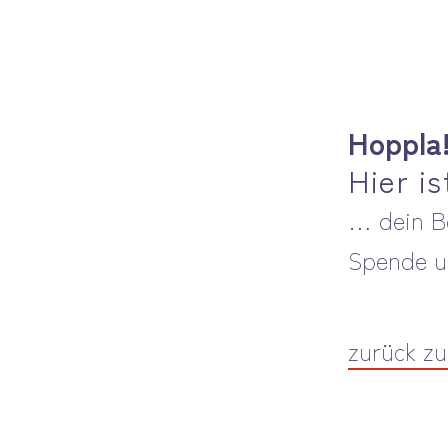
Hoppla
Hier i
… dein B
Spende u
zurück zu