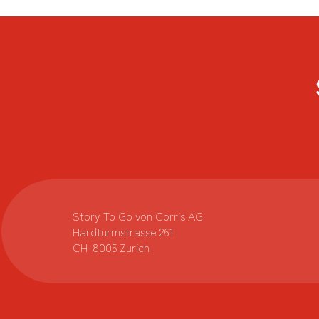
Story To Go von Corris AG
Hardturmstrasse 261
CH-8005 Zurich