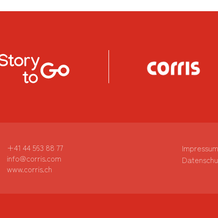
+41 44 563 88 77
Impressu
info@corris.com
Datenschu
www.corris.ch