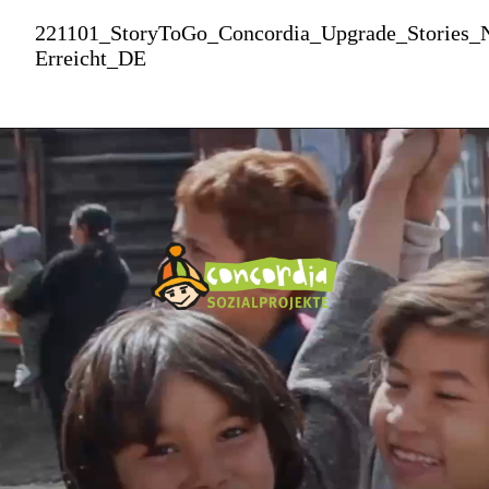
221101_StoryToGo_Concordia_Upgrade_Stories_N
Erreicht_DE