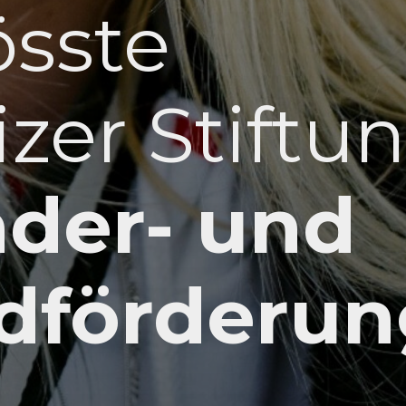
össte
zer Stiftu
nder- und
dförderun