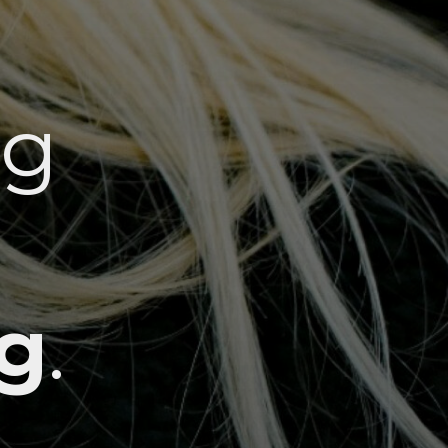
ng
g
.