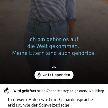
Wird geöffnet
https://donate.story-to-go.com/ui/public/payment/raisenow/4e1bdb81-1075-40eb-bf93-7f956ba28786
In diesem Video wird mit Gebärdensprache
erklärt, wie der Schweizerische