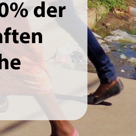
0% der
aften
che