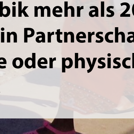
ik mehr als 2
in Partnersch
e oder physis
.