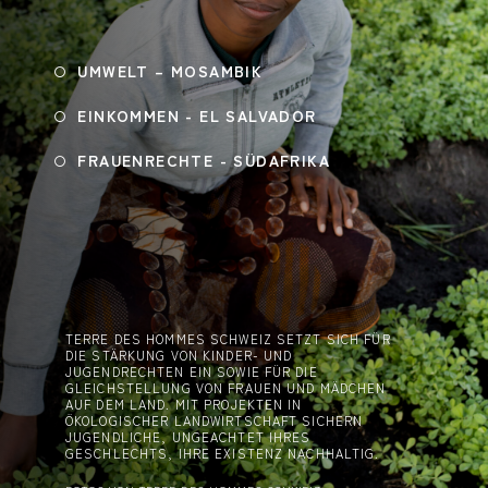
UMWELT – MOSAMBIK
EINKOMMEN - EL SALVADOR
FRAUENRECHTE - SÜDAFRIKA
TERRE DES HOMMES SCHWEIZ SETZT SICH FÜR
DIE STÄRKUNG VON KINDER- UND
JUGENDRECHTEN EIN SOWIE FÜR DIE
GLEICHSTELLUNG VON FRAUEN UND MÄDCHEN
AUF DEM LAND. MIT PROJEKTEN IN
ÖKOLOGISCHER LANDWIRTSCHAFT SICHERN
JUGENDLICHE, UNGEACHTET IHRES
GESCHLECHTS, IHRE EXISTENZ NACHHALTIG.