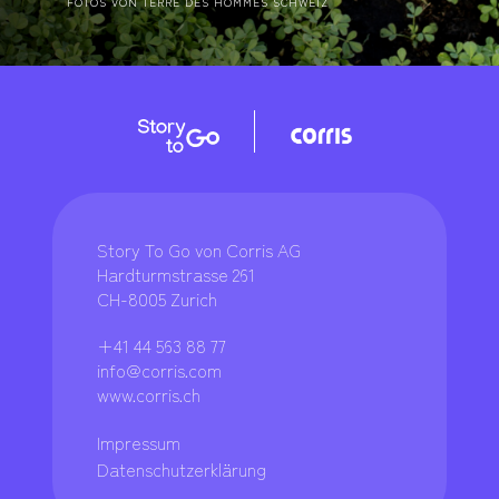
FOTOS VON TERRE DES HOMMES SCHWEIZ
Story To Go von Corris AG
Hardturmstrasse 261
CH-8005 Zurich
+41 44 563 88 77
info@corris.com
www.corris.ch
Impressum
Datenschutzerklärung