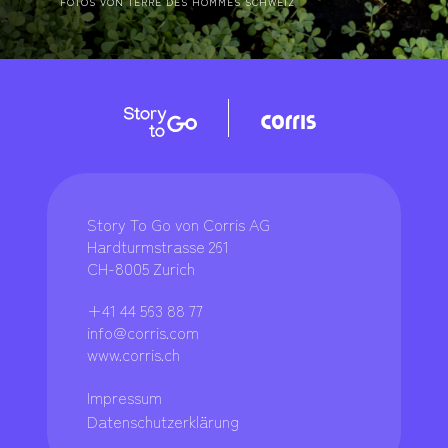
FOTOS VON TERRE DES HOMMES SCHWEIZ
Story To Go von Corris AG
Hardturmstrasse 261
CH-8005 Zurich
+41 44 563 88 77
info@corris.com
www.corris.ch
Impressum
Datenschutzerklärung