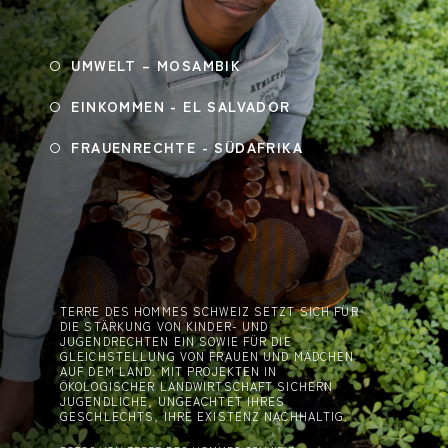
UMWELT – MOSAMBIK
EINKOMMEN - EL SALVADOR
FRAUENRECHTE - SÜDAFRIKA
TERRE DES HOMMES SCHWEIZ SETZT SICH FÜR
DIE STÄRKUNG VON KINDER- UND
JUGENDRECHTEN EIN SOWIE FÜR DIE
GLEICHSTELLUNG VON FRAUEN UND MÄDCHEN
AUF DEM LAND. MIT PROJEKTEN IN
ÖKOLOGISCHER LANDWIRTSCHAFT SICHERN
JUGENDLICHE, UNGEACHTET IHRES
GESCHLECHTS, IHRE EXISTENZ NACHHALTIG.